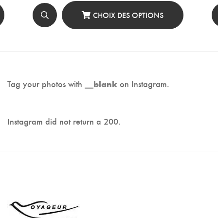
CHOIX DES OPTIONS
Ce
Produit
A
Plusieurs
Tag your photos with
on Instagram.
__blank
Variations.
Les
Instagram did not return a 200.
Options
Peuvent
Être
Choisies
Sur
La
Page