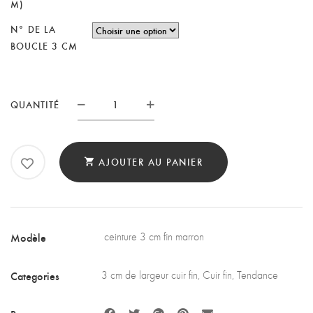
M)
N° DE LA
BOUCLE 3 CM
CEINTURE
QUANTITÉ
3
CM
MARRON
AJOUTER AU PANIER
QUANTITY
Modèle
ceinture 3 cm fin marron
Categories
3 cm de largeur cuir fin
,
Cuir fin
,
Tendance