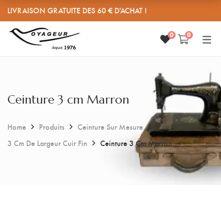
LIVRAISON GRATUITE DES 60 € D'ACHAT !
0
0
SANDALES CUIR REGLABLES
PETITE MAROQUINERIE
L’ATELIER
HISTOIRE
Sandales Cuir Réglables
Porte monnaie
MES CUIRS
Grande taille femme
Porte clés
Ceinture 3 cm Marron
MEDIAS
Pieds larges
Range câbles
CONTACT
Accessoires
Home
Produits
Ceinture Sur Mesure
3 Cm De Largeur Cuir Fin
Ceinture 3 Cm Marron