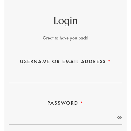
Login
Great to have you back!
REQUI
USERNAME OR EMAIL ADDRESS
*
REQUIRED
PASSWORD
*