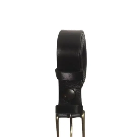
A
Plusieurs
Variations.
Les
Options
Peuvent
Être
Choisies
Sur
La
Page
Du
Produit