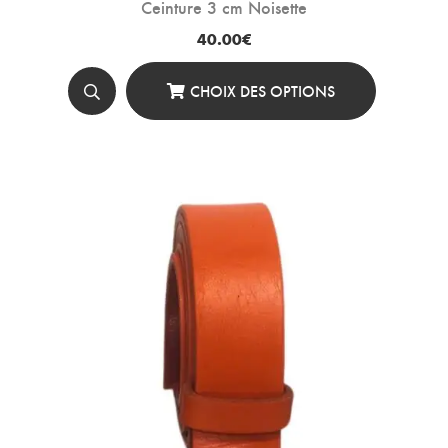
Ceinture 3 cm Noisette
40.00
€
CHOIX DES OPTIONS
Ce
Produit
A
Plusieurs
Variations.
Les
Options
Peuvent
Être
Choisies
Sur