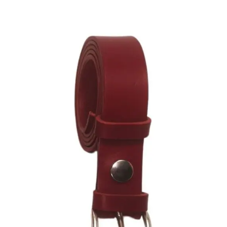
Produit
A
Plusieurs
Variations.
Les
Options
Peuvent
Être
Choisies
Sur
La
Page
Du
Produit