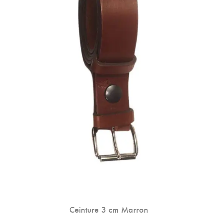
Peuvent
Être
Choisies
Sur
La
Page
Du
Produit
Ceinture 3 cm Marron