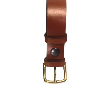
Options
Peuvent
Être
Choisies
Sur
La
Page
Du
Produit