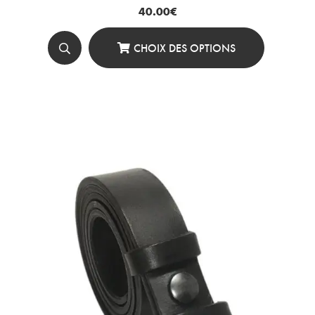
40.00
€
CHOIX DES OPTIONS
Ce
Produit
A
Plusieurs
Variations.
Les
Options
Peuvent
Être
Choisies
Sur