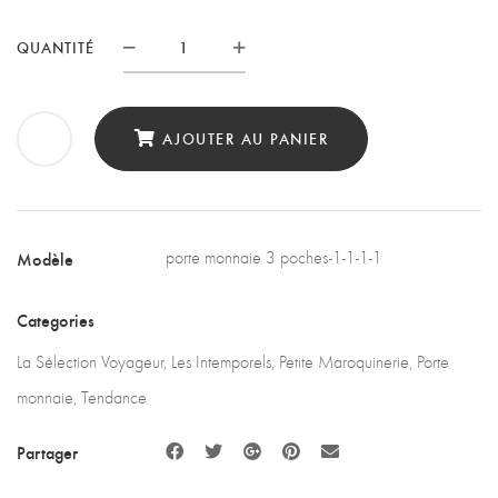
QUANTITÉ
Porte
monnaie
Cuir
AJOUTER AU PANIER
Bleu
quantity
Modèle
porte monnaie 3 poches-1-1-1-1
Categories
La Sélection Voyageur
,
Les Intemporels
,
Petite Maroquinerie
,
Porte
monnaie
,
Tendance
Partager