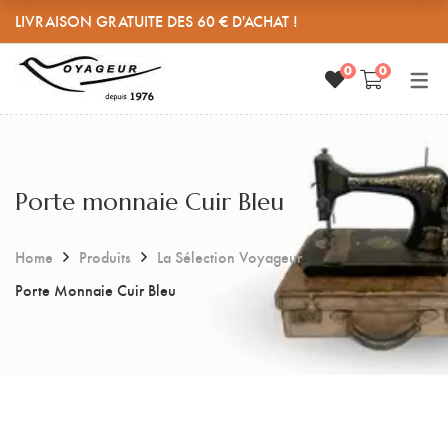
LIVRAISON GRATUITE DES 60 € D'ACHAT !
0
0
SANDALES CUIR REGLABLES
PETITE MAROQUINERIE
L’ATELIER
HISTOIRE
Sandales Cuir Réglables
Porte monnaie
MES CUIRS
Grande taille femme
Porte clés
Porte monnaie Cuir Bleu
MEDIAS
Pieds larges
Range câbles
CONTACT
Accessoires
Home
Produits
La Sélection Voyageur
Porte Monnaie Cuir Bleu