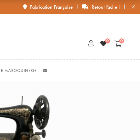
Fabrication Française
Retour facile !
0
0
ITE MAROQUINERIE
.
.