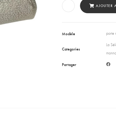
Cuir
AJOUTER 
Arg
quan
Modèle
porte
La Sél
Categories
monna
Partager