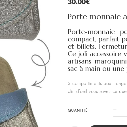
30.00
€
Porte monnaie ar
Porte-monnaie po
compact, parfait p
et billets. Fermetu
Ce joli accessoire
artisans maroquini
sac à main ou une
3 compartiments pour ranger 
clin d’oeil vous savez ce qu
QUANTITÉ
Port
mon