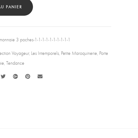
AU PANIER
ent
tity
 monnaie 3 poches-1-1-1-1-1-1-1-1-1-1
ection Voyageur
,
Les Intemporels
,
Petite Maroquinerie
,
Porte
ie
,
Tendance