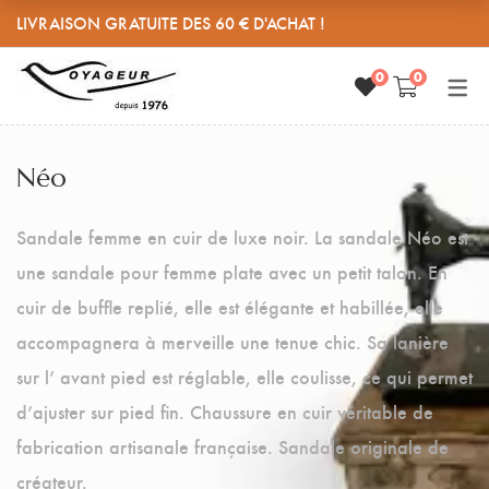
LIVRAISON GRATUITE DES 60 € D'ACHAT !
0
0
SANDALES CUIR REGLABLES
PETITE MAROQUINERIE
L’ATELIER
HISTOIRE
Sandales Cuir Réglables
Porte monnaie
Néo
MES CUIRS
Grande taille femme
Porte clés
Sandale femme en cuir de luxe noir. La sandale Néo est
MEDIAS
Pieds larges
Range câbles
une sandale pour femme plate avec un petit talon. En
CONTACT
Accessoires
cuir de buffle replié, elle est élégante et habillée, elle
accompagnera à merveille une tenue chic. Sa lanière
sur l’ avant pied est réglable, elle coulisse, ce qui permet
d’ajuster sur pied fin. Chaussure en cuir véritable de
fabrication artisanale française. Sandale originale de
créateur.