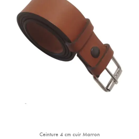
Peuvent
Être
Choisies
Sur
La
Page
Du
Produit
Ceinture 4 cm cuir Marron