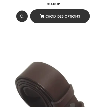
50.00
€
CHOIX DES OPTIONS
Ce
Produit
A
Plusieurs
Variations.
Les
Options
Peuvent
Être
Choisies
Sur