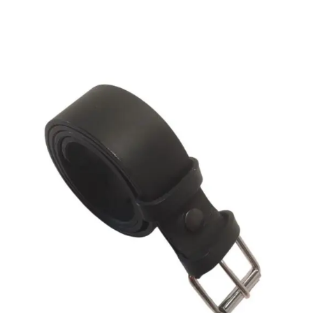
A
Plusieurs
Variations.
Les
Options
Peuvent
Être
Choisies
Sur
La
Page
Du
Produit